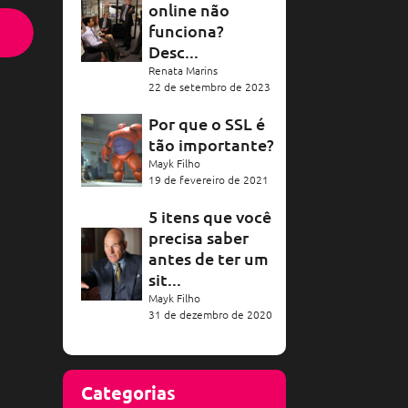
online não
funciona?
Desc...
Renata Marins
22 de setembro de 2023
Por que o SSL é
tão importante?
Mayk Filho
19 de fevereiro de 2021
5 itens que você
precisa saber
antes de ter um
sit...
Mayk Filho
31 de dezembro de 2020
Categorias