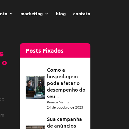
nto
marketing
blog
contato
Posts Fixados
s
 o
Como a
hospedagem
pode afetar o
desempenho do
seu ...
de
Renata Marins
24 de outubro de 2023
em
Sua campanha
de anúncios