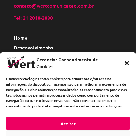
contato@wertcomunicacao.com.br
Tel: 21 2018-2880
Home
Desenvolvimento
Site institucional
Gerenciar Consentimento de
E-commerce
Cookies
Landing Page
Usamos tecnologias como cookies para armazenar e/ou acessar
Catálogo Digital
informações do dispositivo. Fazemos isso para melhorar a experiência de
navegação e exibir anúncios personalizados. O consentimento para essas
Marketing
tecnologias nos permitirá processar dados como comportamento de
navegação ou IDs exclusivos neste site. Não consentir ou retirar o
Mídias Sociais
consentimento pode afetar negativamente certos recursos e funções.
Gestão de Tráfego
Blog
Aceitar
Contato