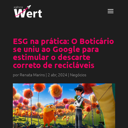
ESG na prática: O Boticário
se uniu ao Google para
estimular o descarte
correto de recicláveis
por
Renata Marins
|
2 abr, 2024
|
Negócios